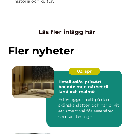
historia och kultur.
Läs fler inlägg här
Fler nyheter
02. apr
Hotell eslöv prisvärt
boende med närhet till
lund och malmö
Eslöv ligger mitt på den
skånska slätten och har blivit
ett smart val för resenärer
som vill bo lugn...