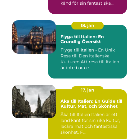
känd för sin fantastiska...
18. jan
Flyga till Italien: En
Grundlig Översikt
Flyga till Italien - En Unik
Resa till Den Italienska
Kulturen Att resa till Italien
är inte bara e...
17. jan
Åka till Italien: En Guide till
Kultur, Mat, och Skönhet
Åka till Italien Italien är ett
land känt för sin rika kultur,
läckra mat och fantastiska
skönhet. F...