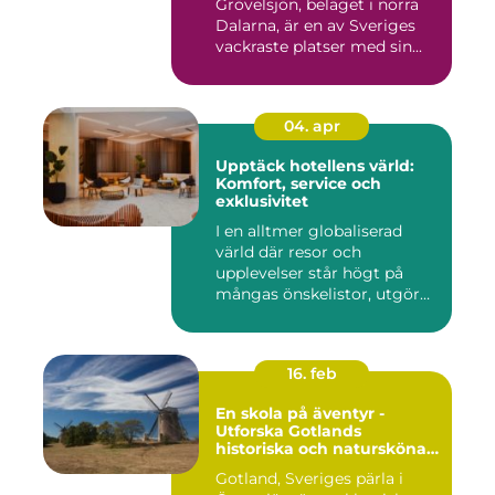
Grövelsjön, beläget i norra
Dalarna, är en av Sveriges
vackraste platser med sin...
04. apr
Upptäck hotellens värld:
Komfort, service och
exklusivitet
I en alltmer globaliserad
värld där resor och
upplevelser står högt på
mångas önskelistor, utgör
hot...
16. feb
En skola på äventyr -
Utforska Gotlands
historiska och natursköna
underverk
Gotland, Sveriges pärla i