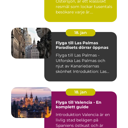
Östersjön, är ett klassiskt
resmål som lockar tusentals
besökare varje år....
18. jan
Flyga till Las Palmas
Paradisets dörrar öppnas
Flyga till Las Palmas -
Utforska Las Palmas och
njut av Kanarieöarnas
skönhet Introduktion: Las
Pal...
18. jan
Flyga till Valencia - En
komplett guide
Introduktion Valencia är en
livlig stad belägen på
Spaniens östkust och är