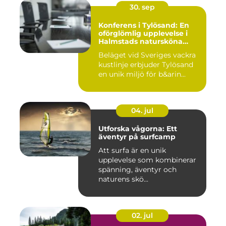
30. sep
Konferens i Tylösand: En
oförglömlig upplevelse i
Halmstads natursköna
omgivningar
Beläget vid Sveriges vackra
kustlinje erbjuder Tylösand
en unik miljö för b&arin...
04. jul
Utforska vågorna: Ett
äventyr på surfcamp
Att surfa är en unik
upplevelse som kombinerar
spänning, äventyr och
naturens skö...
02. jul