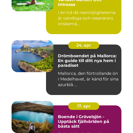
Intresse
I en tid då resmöjligheterna
är oändliga och resenärers
önskemå...
24. apr
Drömboendet på Mallorca:
En guide till ditt nya hem i
paradiset
Mallorca, den förtrollande ön
i Medelhavet, är känd för sina
azurblå ...
17. apr
Boende i Grövelsjön -
Upptäck fjällvärlden på
bästa sätt