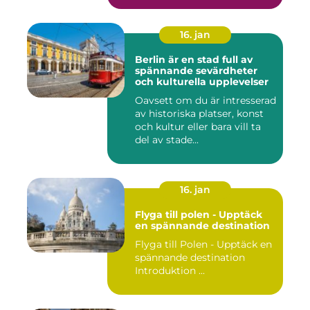
16. jan
Berlin är en stad full av
spännande sevärdheter
och kulturella upplevelser
Oavsett om du är intresserad
av historiska platser, konst
och kultur eller bara vill ta
del av stade...
16. jan
Flyga till polen - Upptäck
en spännande destination
Flyga till Polen - Upptäck en
spännande destination
Introduktion ...