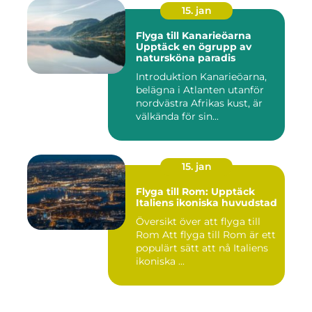
15. jan
Flyga till Kanarieöarna
Upptäck en ögrupp av
natursköna paradis
Introduktion Kanarieöarna,
belägna i Atlanten utanför
nordvästra Afrikas kust, är
välkända för sin...
15. jan
Flyga till Rom: Upptäck
Italiens ikoniska huvudstad
Översikt över att flyga till
Rom Att flyga till Rom är ett
populärt sätt att nå Italiens
ikoniska ...