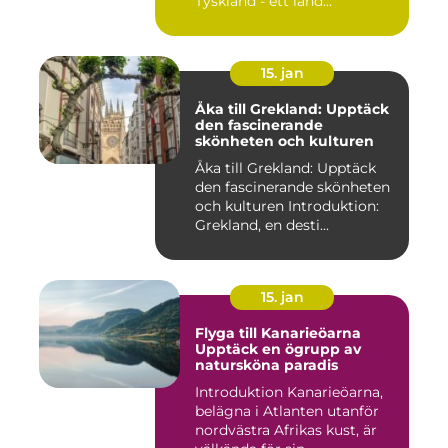
Tyskland - ett land...
15. jan
Åka till Grekland: Upptäck
den fascinerande
skönheten och kulturen
Åka till Grekland: Upptäck
den fascinerande skönheten
och kulturen Introduktion:
Grekland, en desti...
15. jan
Flyga till Kanarieöarna
Upptäck en ögrupp av
natursköna paradis
Introduktion Kanarieöarna,
belägna i Atlanten utanför
nordvästra Afrikas kust, är