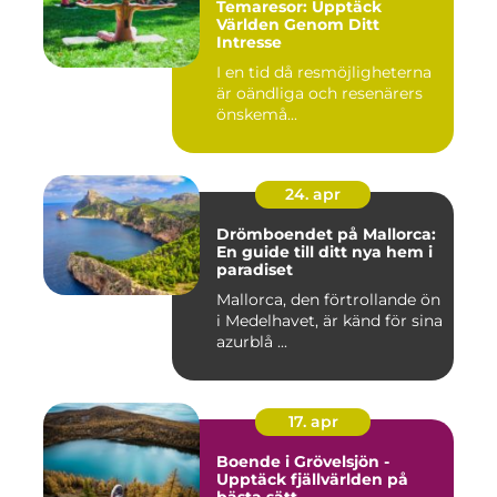
Temaresor: Upptäck
Världen Genom Ditt
Intresse
I en tid då resmöjligheterna
är oändliga och resenärers
önskemå...
24. apr
Drömboendet på Mallorca:
En guide till ditt nya hem i
paradiset
Mallorca, den förtrollande ön
i Medelhavet, är känd för sina
azurblå ...
17. apr
Boende i Grövelsjön -
Upptäck fjällvärlden på