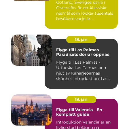
Gotland, Sveriges pärla i
Östersjön, är ett klassiskt
resmål som lockar tusentals
besökare varje år....
18. jan
Flyga till Las Palmas
Paradisets dörrar öppnas
Flyga till Las Palmas -
Utforska Las Palmas och
njut av Kanarieöarnas
skönhet Introduktion: Las
Pal...
18. jan
Flyga till Valencia - En
komplett guide
Introduktion Valencia är en
livlig stad belägen på