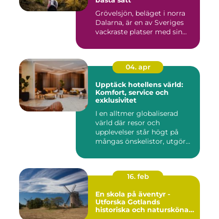
bästa sätt
Grövelsjön, beläget i norra
Dalarna, är en av Sveriges
vackraste platser med sin...
04. apr
Upptäck hotellens värld:
Komfort, service och
exklusivitet
I en alltmer globaliserad
värld där resor och
upplevelser står högt på
mångas önskelistor, utgör
hot...
16. feb
En skola på äventyr -
Utforska Gotlands
historiska och natursköna
underverk