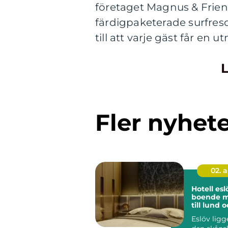
företaget Magnus & Frien
färdigpaketerade surfresor
till att varje gäst får en
L
Fler nyhet
02. 
Hotell eslöv pris
boende m
till lund
Eslöv ligg