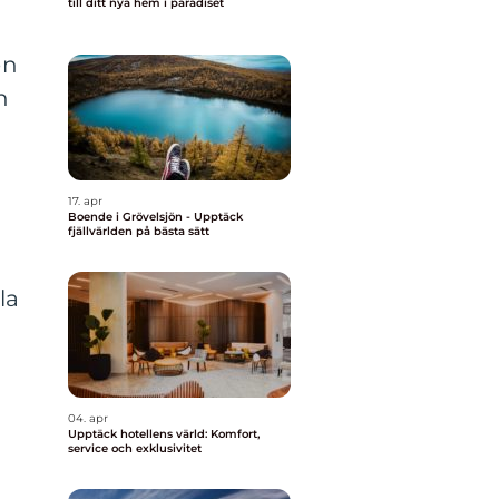
till ditt nya hem i paradiset
en
n
17. apr
Boende i Grövelsjön - Upptäck
fjällvärlden på bästa sätt
la
04. apr
Upptäck hotellens värld: Komfort,
service och exklusivitet