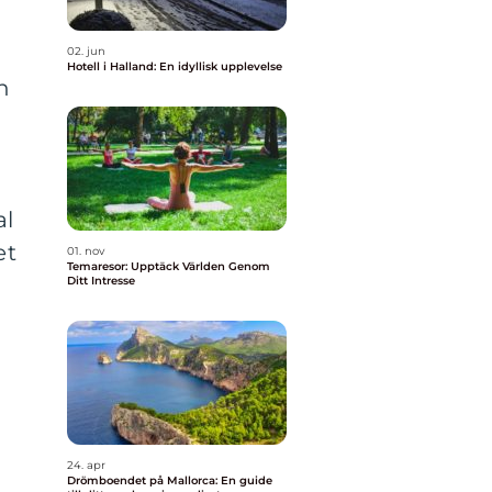
02. jun
Hotell i Halland: En idyllisk upplevelse
h
al
et
01. nov
Temaresor: Upptäck Världen Genom
Ditt Intresse
24. apr
Drömboendet på Mallorca: En guide