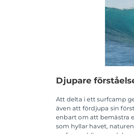
Djupare förståels
Att delta i ett surfcamp g
även att fördjupa sin förs
enbart om att bemästra en
som hyllar havet, naturen