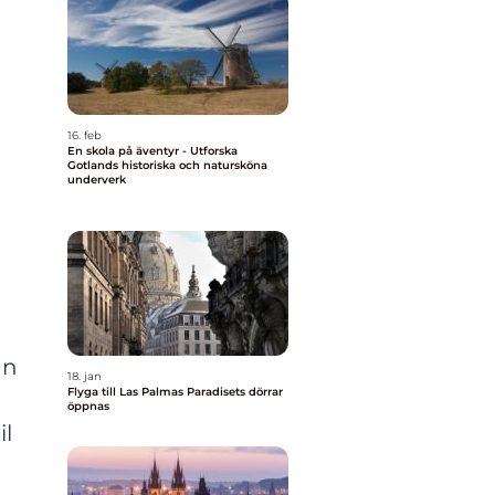
16. feb
En skola på äventyr - Utforska
Gotlands historiska och natursköna
underverk
an
18. jan
Flyga till Las Palmas Paradisets dörrar
öppnas
il