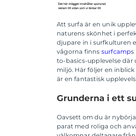
Att surfa är en unik upp
naturens skönhet i perfek
djupare in i surfkulturen e
vågorna finns
surfcamp
s
to-basics-upplevelse där d
miljö. Här följer en inbli
är en fantastisk upplevels
Grunderna i ett 
Oavsett om du är nybörjar
parat med roliga och anv
välkomnar deltagare från a