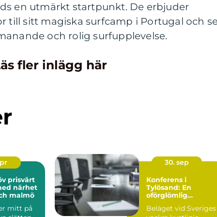
ds en utmärkt startpunkt. De erbjuder
 till sitt magiska surfcamp i Portugal och s
 utmanande och rolig surfupplevelse.
äs fler inlägg här
er
apr
30. sep
värt
Konferens i
ed närhet
Tylösand: En
 och malmö
oförglömlig
upplevelse i
er mitt på
Beläget vid Sveriges
Halmstads