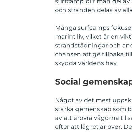
surfcamp blir man del av
och stranden delas av alla
Många surfcamps fokuser
marint liv, vilket är en vi
strandstädningar och andr
chansen att ge tillbaka til
skydda världens hav.
Social gemenskap
Något av det mest uppska
starka gemenskap som by
av att erövra vågorna ti
efter att lägret är över.