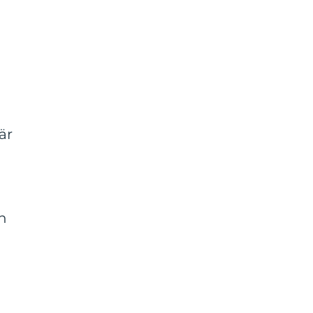
är
en