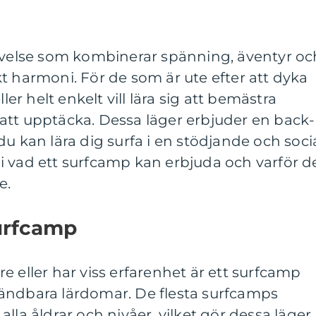
levelse som kombinerar spänning, äventyr oc
t harmoni. För de som är ute efter att dyka
ller helt enkelt vill lära sig att bemästra
 att upptäcka. Dessa läger erbjuder en back-
u kan lära dig surfa i en stödjande och soci
ck i vad ett surfcamp kan erbjuda och varför d
e.
surfcamp
e eller har viss erfarenhet är ett surfcamp
ändbara lärdomar. De flesta surfcamps
lla åldrar och nivåer, vilket gör dessa läger