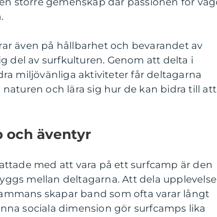
 en större gemenskap där passionen för våg
.
ar även på hållbarhet och bevarandet av
ktig del av surfkulturen. Genom att delta i
a miljövänliga aktiviteter får deltagarna
l naturen och lära sig hur de kan bidra till att
 och äventyr
ttade med att vara på ett surfcamp är den
ggs mellan deltagarna. Att dela upplevels
llsammans skapar band som ofta varar långt
 Denna sociala dimension gör surfcamps lika