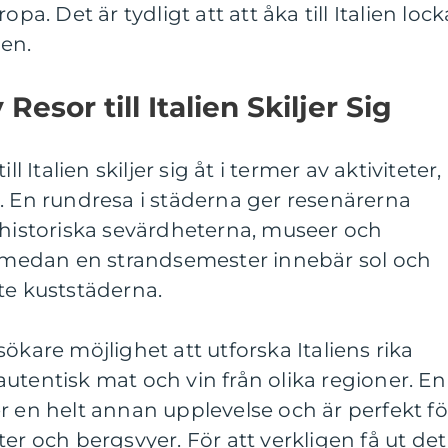
pa. Det är tydligt att att åka till Italien lock
den.
Resor till Italien Skiljer Sig
ll Italien skiljer sig åt i termer av aktiviteter,
. En rundresa i städerna ger resenärerna
 historiska sevärdheterna, museer och
a, medan en strandsemester innebär sol och
te kuststäderna.
ökare möjlighet att utforska Italiens rika
utentisk mat och vin från olika regioner. En
r en helt annan upplevelse och är perfekt fö
er och bergsvyer. För att verkligen få ut det