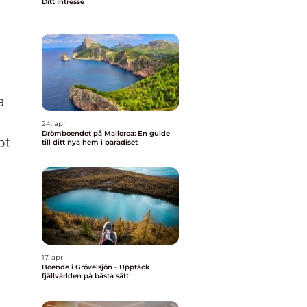
Ditt Intresse
a
24. apr
Drömboendet på Mallorca: En guide
ot
till ditt nya hem i paradiset
17. apr
Boende i Grövelsjön - Upptäck
fjällvärlden på bästa sätt