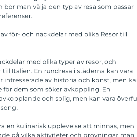
ien bör man välja den typ av resa som passar
referenser.
 för- och nackdelar med olika Resor till
nackdelar med olika typer av resor, och
till Italien. En rundresa i städerna kan vara
r intresserade av historia och konst, men k
e för dem som söker avkoppling. En
avkopplande och solig, men kan vara överfu
äsong.
ra en kulinarisk upplevelse att minnas, men
de på vilka aktiviteter och provningar man