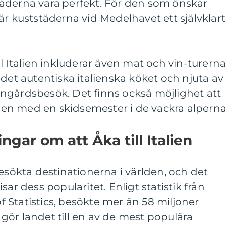
äderna vara perfekt. För den som önskar
är kuststäderna vid Medelhavet ett självklar
l Italien inkluderar även mat och vin-turerna
 det autentiska italienska köket och njuta av
ngårdsbesök. Det finns också möjlighet att
alien med en skidsemester i de vackra alperna
ngar om att Åka till Italien
besökta destinationerna i världen, och det
sar dess popularitet. Enligt statistik från
 of Statistics, besökte mer än 58 miljoner
a gör landet till en av de mest populära