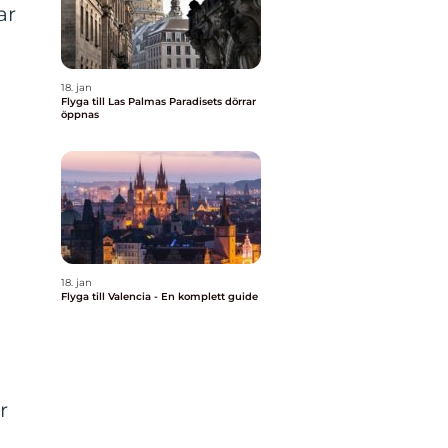
ar
18. jan
Flyga till Las Palmas Paradisets dörrar
öppnas
18. jan
Flyga till Valencia - En komplett guide
r