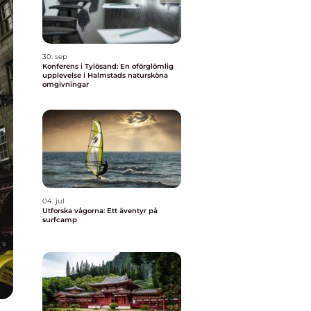
30. sep
Konferens i Tylösand: En oförglömlig
upplevelse i Halmstads natursköna
omgivningar
04. jul
Utforska vågorna: Ett äventyr på
surfcamp