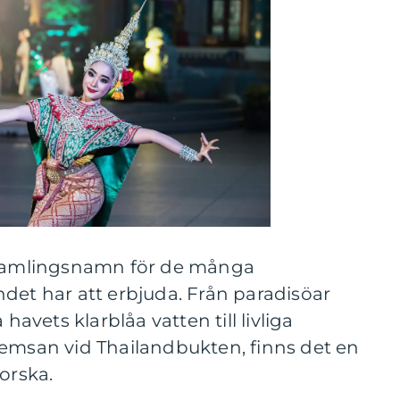
t samlingsnamn för de många
det har att erbjuda. Från paradisöar
vets klarblåa vatten till livliga
remsan vid Thailandbukten, finns det en
orska.