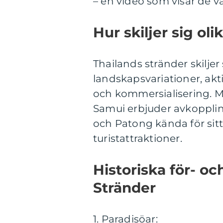
– en video som visar de v
Hur skiljer sig ol
Thailands stränder skiljer s
landskapsvariationer, akt
och kommersialisering. 
Samui erbjuder avkopplin
och Patong kända för sitt
turistattraktioner.
Historiska för- o
Stränder
1. Paradisöar: