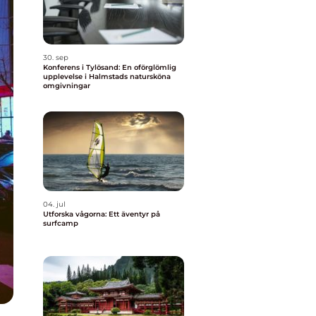
30. sep
Konferens i Tylösand: En oförglömlig
upplevelse i Halmstads natursköna
omgivningar
04. jul
Utforska vågorna: Ett äventyr på
surfcamp