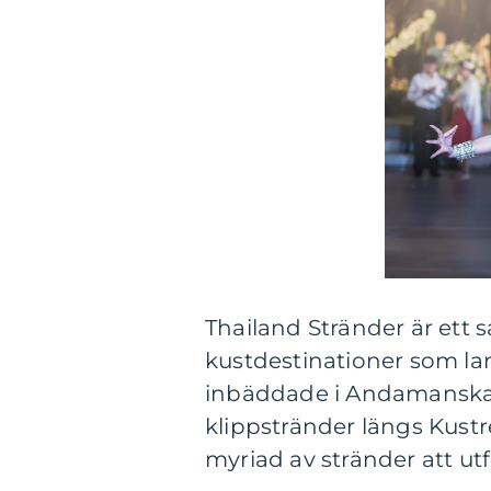
Thailand Stränder är et
kustdestinationer som lan
inbäddade i Andamanska ha
klippstränder längs Kust
myriad av stränder att utf