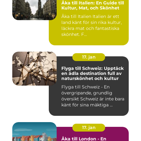
Åka till Italien: En Guide till
Kultur, Mat, och Skönhet
Åka till Italien Italien är ett
land känt för sin rika kultur,
läckra mat och fantastiska
skönhet. F...
17. jan
Flyga till Schweiz: Upptäck
en ädla destination full av
naturskönhet och kultur
Flyga till Schweiz - En
övergripande, grundlig
översikt Schweiz är inte bara
känt för sina mäktiga ...
17. jan
Åka till London - En