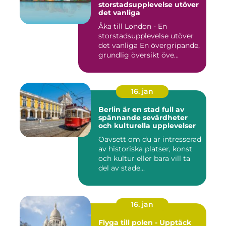
storstadsupplevelse utöver
det vanliga
Åka till London - En
storstadsupplevelse utöver
det vanliga En övergripande,
grundlig översikt öve...
16. jan
Berlin är en stad full av
spännande sevärdheter
och kulturella upplevelser
Oavsett om du är intresserad
av historiska platser, konst
och kultur eller bara vill ta
del av stade...
16. jan
Flyga till polen - Upptäck