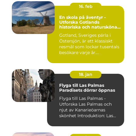
16. feb
En skola på äventyr -
Utforska Gotlands
historiska och natursköna
underverk
Gotland, Sveriges pärla i
Östersjön, är ett klassiskt
resmål som lockar tusentals
besökare varje år....
18. jan
Flyga till Las Palmas
Paradisets dörrar öppnas
Flyga till Las Palmas -
Utforska Las Palmas och
njut av Kanarieöarnas
skönhet Introduktion: Las
Pal...