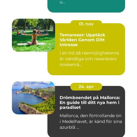
u...
01. nov
Temaresor: Upptäck
Världen Genom Ditt
Intresse
I en tid då resmöjligheterna
är oändliga och resenärers
önskemå...
24. apr
Drömboendet på Mallorca:
En guide till ditt nya hem i
paradiset
Mallorca, den förtrollande ön
i Medelhavet, är känd för sina
azurblå ...