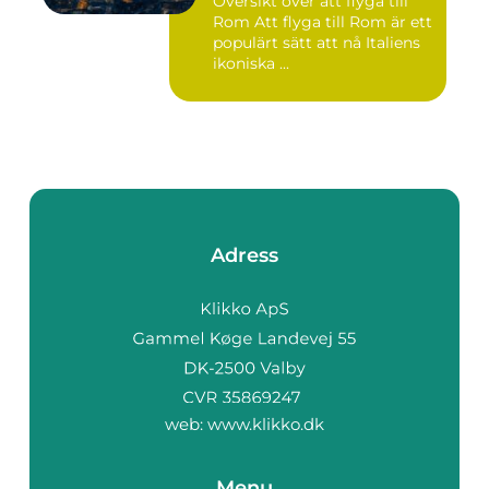
Översikt över att flyga till
Rom Att flyga till Rom är ett
populärt sätt att nå Italiens
ikoniska ...
Adress
web:
www.klikko.dk
Menu