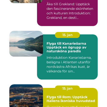
Åka till Grekland: Upptäck
den fascinerande skönheten
och kulturen Introduktion:
Grekland, en desti...
15. jan
Flyga till Kanarieöarna
Upptäck en ögrupp av
natursköna paradis
Introduktion Kanarieöarna,
belägna i Atlanten utanför
nordvästra Afrikas kust, är
välkända för sin...
15. jan
Flyga till Rom: Upptäck
Italiens ikoniska huvudstad