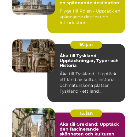
en spännande destination
Flyga till Polen - Upptäck en
spännande destination
Introduktion ...
16. jan
Åka till Tyskland -
Upptäckningar, Typer och
Historia
Åka till Tyskland - Upptäck
ett land av kultur, historia
och natursköna platser
Tyskland - ett land...
15. jan
Åka till Grekland: Upptäck
den fascinerande
skönheten och kulturen