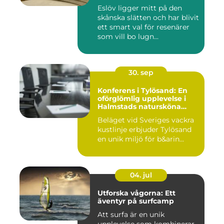
Eslöv ligger mitt på den
skånska slätten och har blivit
ett smart val för resenärer
som vill bo lugn...
30. sep
Konferens i Tylösand: En
oförglömlig upplevelse i
Halmstads natursköna
omgivningar
Beläget vid Sveriges vackra
kustlinje erbjuder Tylösand
en unik miljö för b&arin...
04. jul
Utforska vågorna: Ett
äventyr på surfcamp
Att surfa är en unik