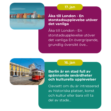
17. jan
Åka till London - En
storstadsupplevelse utöver
det vanliga
Åka till London - En
storstadsupplevelse utöver
det vanliga En övergripande,
grundlig översikt öve...
16. jan
Berlin är en stad full av
spännande sevärdheter
och kulturella upplevelser
Oavsett om du är intresserad
av historiska platser, konst
och kultur eller bara vill ta
del av stade...