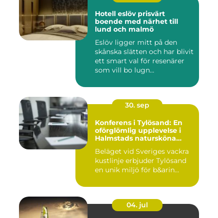
Hotell eslöv prisvärt
boende med närhet till
lund och malmö
Eslöv ligger mitt på den
skånska slätten och har blivit
ett smart val för resenärer
som vill bo lugn...
30. sep
Konferens i Tylösand: En
oförglömlig upplevelse i
Halmstads natursköna
omgivningar
Beläget vid Sveriges vackra
kustlinje erbjuder Tylösand
en unik miljö för b&arin...
04. jul