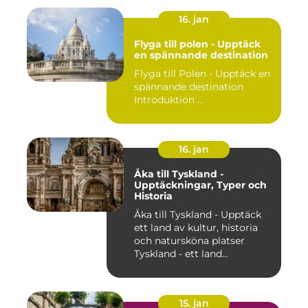
16. jan
Flyga till polen - Upptäck
en spännande destination
Flyga till Polen - Upptäck en
spännande destination
Introduktion ...
16. jan
Åka till Tyskland -
Upptäckningar, Typer och
Historia
Åka till Tyskland - Upptäck
ett land av kultur, historia
och natursköna platser
Tyskland - ett land...
15. jan