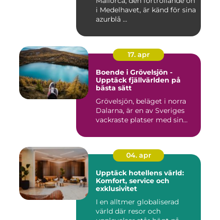
Mallorca, den förtrollande ön
i Medelhavet, är känd för sina
azurblå ...
17. apr
Boende i Grövelsjön -
Upptäck fjällvärlden på
bästa sätt
Grövelsjön, beläget i norra
Dalarna, är en av Sveriges
vackraste platser med sin...
04. apr
Upptäck hotellens värld:
Komfort, service och
exklusivitet
I en alltmer globaliserad
värld där resor och