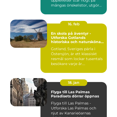
upplevelser står högt på
mångas önskelistor, utgör
hot...
16. feb
En skola på äventyr -
Utforska Gotlands
historiska och natursköna
underverk
Gotland, Sveriges pärla i
Östersjön, är ett klassiskt
resmål som lockar tusentals
besökare varje år....
18. jan
Flyga till Las Palmas
Paradisets dörrar öppnas
Flyga till Las Palmas -
Utforska Las Palmas och
njut av Kanarieöarnas