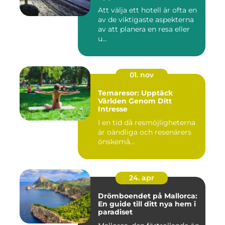
Att välja ett hotell är ofta en
av de viktigaste aspekterna
av att planera en resa eller
u...
01. nov
Temaresor: Upptäck
Världen Genom Ditt
Intresse
I en tid då resmöjligheterna
är oändliga och resenärers
önskemå...
24. apr
Drömboendet på Mallorca:
En guide till ditt nya hem i
paradiset