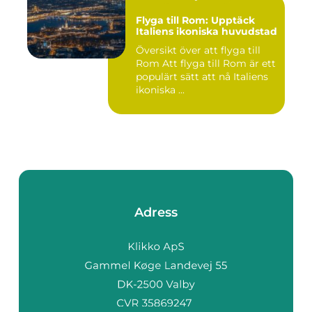
Flyga till Rom: Upptäck
Italiens ikoniska huvudstad
Översikt över att flyga till
Rom Att flyga till Rom är ett
populärt sätt att nå Italiens
ikoniska ...
Adress