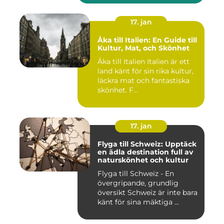
17. jan
Åka till Italien: En Guide till
Kultur, Mat, och Skönhet
Åka till Italien Italien är ett
land känt för sin rika kultur,
läckra mat och fantastiska
skönhet. F...
17. jan
Flyga till Schweiz: Upptäck
en ädla destination full av
naturskönhet och kultur
Flyga till Schweiz - En
övergripande, grundlig
översikt Schweiz är inte bara
känt för sina mäktiga ...