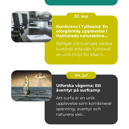
30. sep
Konferens i Tylösand: En
oförglömlig upplevelse i
Halmstads natursköna
omgivningar
Beläget vid Sveriges vackra
kustlinje erbjuder Tylösand
en unik miljö för b&arin...
04. jul
Utforska vågorna: Ett
äventyr på surfcamp
Att surfa är en unik
upplevelse som kombinerar
spänning, äventyr och
naturens skö...