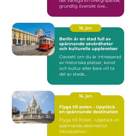
det vanliga En övergripande,
grundlig översikt öve...
16. jan
Berlin är en stad full av
spännande sevärdheter
och kulturella upplevelser
Oavsett om du är intresserad
av historiska platser, konst
och kultur eller bara vill ta
del av stade...
16. jan
Flyga till polen - Upptäck
en spännande destination
Flyga till Polen - Upptäck en
spännande destination
Introduktion ...