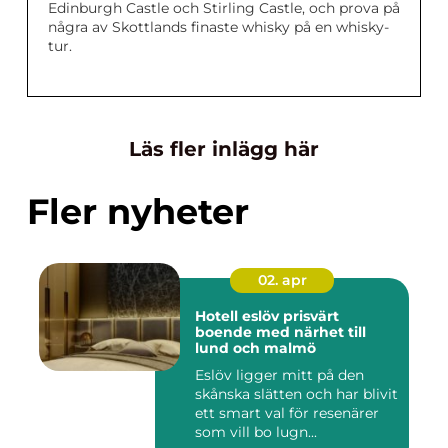
Edinburgh Castle och Stirling Castle, och prova på
några av Skottlands finaste whisky på en whisky-
tur.
Läs fler inlägg här
Fler nyheter
02. apr
Hotell eslöv prisvärt
boende med närhet till
lund och malmö
Eslöv ligger mitt på den
skånska slätten och har blivit
ett smart val för resenärer
som vill bo lugn...