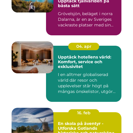
Upptäck fjällvärlden på
bästa sätt
Grövelsjön, beläget i norra
Dalarna, är en av Sveriges
vackraste platser med sin...
04. apr
Upptäck hotellens värld:
Komfort, service och
exklusivitet
I en alltmer globaliserad
värld där resor och
upplevelser står högt på
mångas önskelistor, utgör
hot...
16. feb
En skola på äventyr -
Utforska Gotlands