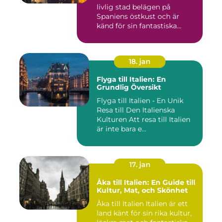
livlig stad belägen på
Spaniens östkust och är
känd för sin fantastiska...
18. jan
Flyga till Italien: En
Grundlig Översikt
Flyga till Italien - En Unik
Resa till Den Italienska
Kulturen Att resa till Italien
är inte bara e...
17. jan
Åka till Italien: En Guide till
Kultur, Mat, och Skönhet
Åka till Italien Italien är ett
land känt för sin rika kultur,