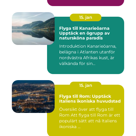
15. jan
Flyga till Kanarieöarna
Upptäck en ögrupp av
natursköna paradis
Introduktion Kanarieöarna,
belägna i Atlanten utanför
nordvästra Afrikas kust, är
välkända för sin...
15. jan
Flyga till Rom: Upptäck
Italiens ikoniska huvudstad
Översikt över att flyga till
Rom Att flyga till Rom är ett
populärt sätt att nå Italiens
ikoniska ...