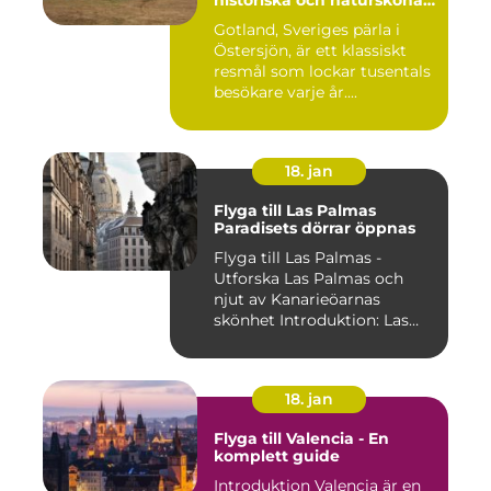
historiska och natursköna
underverk
Gotland, Sveriges pärla i
Östersjön, är ett klassiskt
resmål som lockar tusentals
besökare varje år....
18. jan
Flyga till Las Palmas
Paradisets dörrar öppnas
Flyga till Las Palmas -
Utforska Las Palmas och
njut av Kanarieöarnas
skönhet Introduktion: Las
Pal...
18. jan
Flyga till Valencia - En
komplett guide
Introduktion Valencia är en