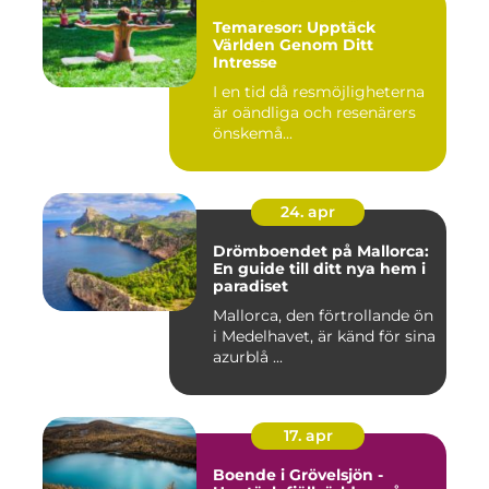
Temaresor: Upptäck
Världen Genom Ditt
Intresse
I en tid då resmöjligheterna
är oändliga och resenärers
önskemå...
24. apr
Drömboendet på Mallorca:
En guide till ditt nya hem i
paradiset
Mallorca, den förtrollande ön
i Medelhavet, är känd för sina
azurblå ...
17. apr
Boende i Grövelsjön -