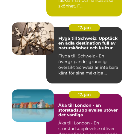
läckra mat och fantastiska
skönhet. F...
17. jan
Flyga till Schweiz: Upptäck
en ädla destination full av
naturskönhet och kultur
Flyga till Schweiz - En
övergripande, grundlig
översikt Schweiz är inte bara
känt för sina mäktiga ...
17. jan
Åka till London - En
storstadsupplevelse utöver
det vanliga
Åka till London - En
storstadsupplevelse utöver