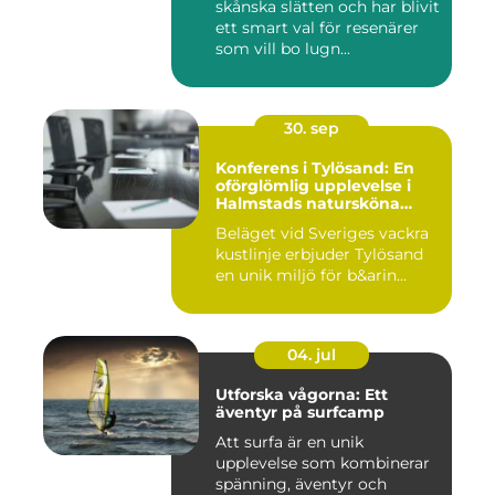
skånska slätten och har blivit
ett smart val för resenärer
som vill bo lugn...
30. sep
Konferens i Tylösand: En
oförglömlig upplevelse i
Halmstads natursköna
omgivningar
Beläget vid Sveriges vackra
kustlinje erbjuder Tylösand
en unik miljö för b&arin...
04. jul
Utforska vågorna: Ett
äventyr på surfcamp
Att surfa är en unik
upplevelse som kombinerar
spänning, äventyr och