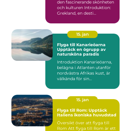
den fascinerande skönheten
och kulturen Introduktion:
Grekland, en desti...
15. jan
Flyga till Kanarieöarna
Upptäck en ögrupp av
natursköna paradis
Introduktion Kanarieöarna,
belägna i Atlanten utanför
nordvästra Afrikas kust, är
välkända för sin...
15. jan
Flyga till Rom: Upptäck
Italiens ikoniska huvudstad
Översikt över att flyga till
Rom Att flyga till Rom är ett