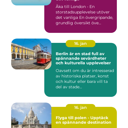
Åka till London - En
storstadsupplevelse utöver
det vanliga En övergripande,
grundlig översikt öve...
16. jan
Berlin är en stad full av
spännande sevärdheter
och kulturella upplevelser
Oavsett om du är intresserad
av historiska platser, konst
och kultur eller bara vill ta
del av stade...
16. jan
Flyga till polen - Upptäck
en spännande destination