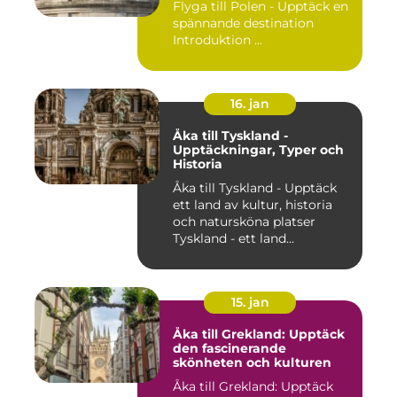
Flyga till Polen - Upptäck en
spännande destination
Introduktion ...
16. jan
Åka till Tyskland -
Upptäckningar, Typer och
Historia
Åka till Tyskland - Upptäck
ett land av kultur, historia
och natursköna platser
Tyskland - ett land...
15. jan
Åka till Grekland: Upptäck
den fascinerande
skönheten och kulturen
Åka till Grekland: Upptäck