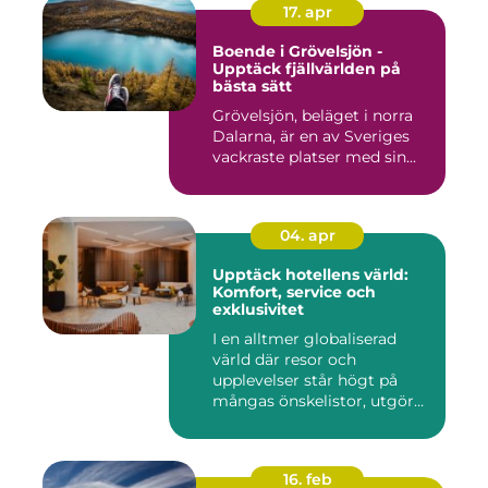
17. apr
Boende i Grövelsjön -
Upptäck fjällvärlden på
bästa sätt
Grövelsjön, beläget i norra
Dalarna, är en av Sveriges
vackraste platser med sin...
04. apr
Upptäck hotellens värld:
Komfort, service och
exklusivitet
I en alltmer globaliserad
värld där resor och
upplevelser står högt på
mångas önskelistor, utgör
hot...
16. feb