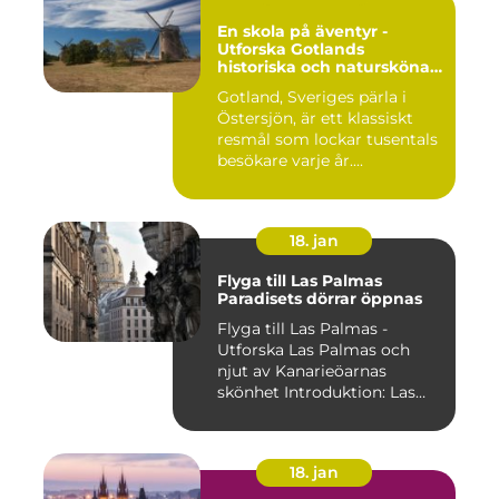
En skola på äventyr -
Utforska Gotlands
historiska och natursköna
underverk
Gotland, Sveriges pärla i
Östersjön, är ett klassiskt
resmål som lockar tusentals
besökare varje år....
18. jan
Flyga till Las Palmas
Paradisets dörrar öppnas
Flyga till Las Palmas -
Utforska Las Palmas och
njut av Kanarieöarnas
skönhet Introduktion: Las
Pal...
18. jan