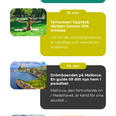
01. nov
Temaresor: Upptäck
Världen Genom Ditt
Intresse
I en tid då resmöjligheterna
är oändliga och resenärers
önskemå...
24. apr
Drömboendet på Mallorca:
En guide till ditt nya hem i
paradiset
Mallorca, den förtrollande ön
i Medelhavet, är känd för sina
azurblå ...