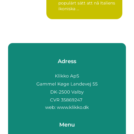
populärt sätt att nå Italiens
ikoniska ...
Adress
web:
www.klikko.dk
Menu