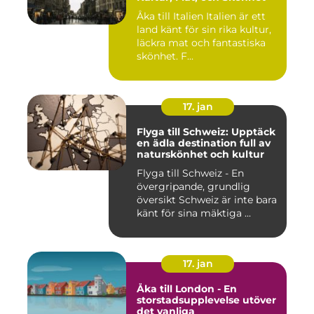
Åka till Italien Italien är ett
land känt för sin rika kultur,
läckra mat och fantastiska
skönhet. F...
17. jan
Flyga till Schweiz: Upptäck
en ädla destination full av
naturskönhet och kultur
Flyga till Schweiz - En
övergripande, grundlig
översikt Schweiz är inte bara
känt för sina mäktiga ...
17. jan
Åka till London - En
storstadsupplevelse utöver
det vanliga