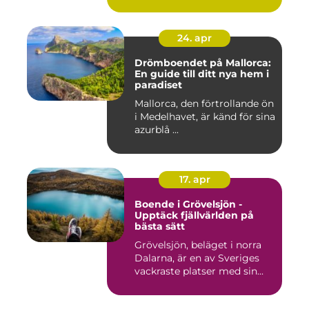
24. apr
Drömboendet på Mallorca:
En guide till ditt nya hem i
paradiset
Mallorca, den förtrollande ön
i Medelhavet, är känd för sina
azurblå ...
17. apr
Boende i Grövelsjön -
Upptäck fjällvärlden på
bästa sätt
Grövelsjön, beläget i norra
Dalarna, är en av Sveriges
vackraste platser med sin...