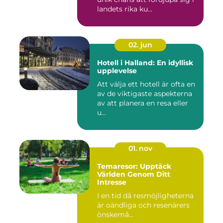
landets rika ku...
02. jun
Hotell i Halland: En idyllisk
upplevelse
Att välja ett hotell är ofta en
av de viktigaste aspekterna
av att planera en resa eller
u...
01. nov
Temaresor: Upptäck
Världen Genom Ditt
Intresse
I en tid då resmöjligheterna
är oändliga och resenärers
önskemå...