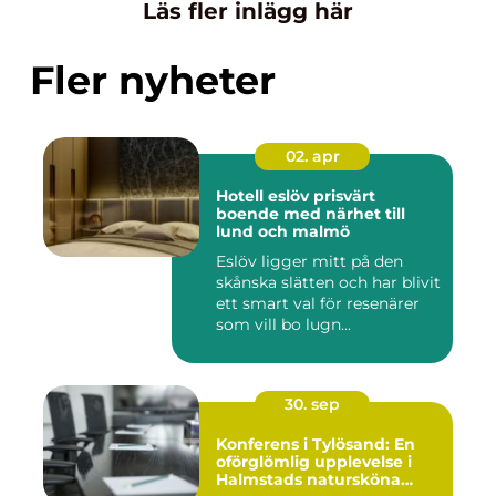
Läs fler inlägg här
Fler nyheter
02. apr
Hotell eslöv prisvärt
boende med närhet till
lund och malmö
Eslöv ligger mitt på den
skånska slätten och har blivit
ett smart val för resenärer
som vill bo lugn...
30. sep
Konferens i Tylösand: En
oförglömlig upplevelse i
Halmstads natursköna