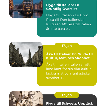
Flyga till Italien: En
Grundlig Översikt
Flyga till Italien - En Unik
Resa till Den Italienska
Kulturen Att resa till Italien
är inte bara e...
17. jan
Åka till Italien: En Guide till
Kultur, Mat, och Skönhet
Åka till Italien Italien är ett
land känt för sin rika kultur,
läckra mat och fantastiska
skönhet. F...
17. jan
Flyga till Schweiz: Upptäck