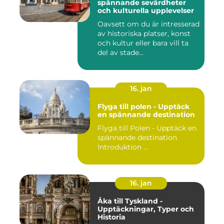
spännande sevärdheter
och kulturella upplevelser
Oavsett om du är intresserad
av historiska platser, konst
och kultur eller bara vill ta
del av stade...
16. jan
Flyga till polen - Upptäck
en spännande destination
Flyga till Polen - Upptäck en
spännande destination
Introduktion ...
16. jan
Åka till Tyskland -
Upptäckningar, Typer och
Historia