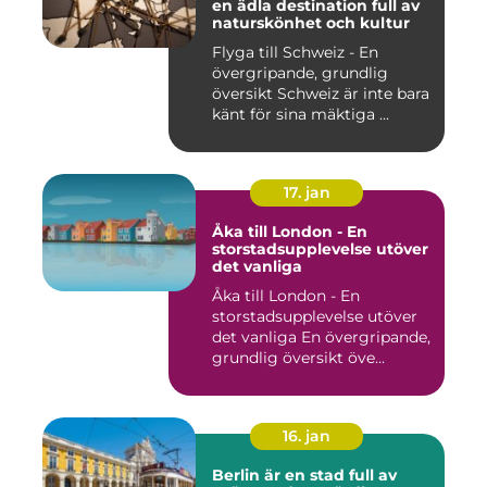
en ädla destination full av
naturskönhet och kultur
Flyga till Schweiz - En
övergripande, grundlig
översikt Schweiz är inte bara
känt för sina mäktiga ...
17. jan
Åka till London - En
storstadsupplevelse utöver
det vanliga
Åka till London - En
storstadsupplevelse utöver
det vanliga En övergripande,
grundlig översikt öve...
16. jan
Berlin är en stad full av