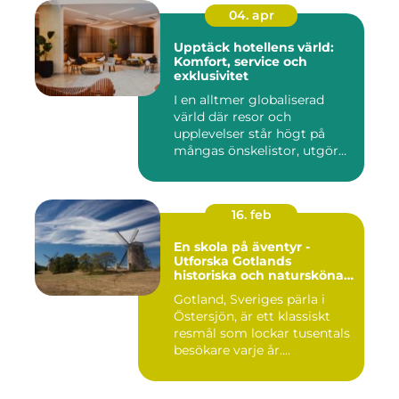
04. apr
Upptäck hotellens värld:
Komfort, service och
exklusivitet
I en alltmer globaliserad
värld där resor och
upplevelser står högt på
mångas önskelistor, utgör
hot...
16. feb
En skola på äventyr -
Utforska Gotlands
historiska och natursköna
underverk
Gotland, Sveriges pärla i
Östersjön, är ett klassiskt
resmål som lockar tusentals
besökare varje år....