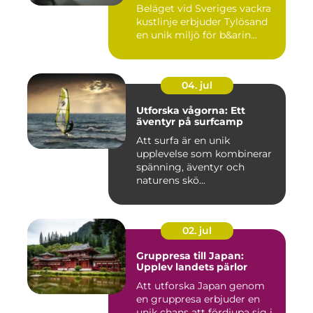
omgivningar
Beläget vid Sveriges vackra
kustlinje erbjuder Tylösand
en unik miljö för b&arin...
04. jul
Utforska vågorna: Ett
äventyr på surfcamp
Att surfa är en unik
upplevelse som kombinerar
spänning, äventyr och
naturens skö...
02. jul
Gruppresa till Japan:
Upplev landets pärlor
Att utforska Japan genom
en gruppresa erbjuder en
unik chans att fördjupa sig i