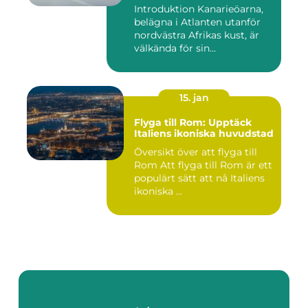
Introduktion Kanarieöarna,
belägna i Atlanten utanför
nordvästra Afrikas kust, är
välkända för sin...
15. jan
Flyga till Rom: Upptäck
Italiens ikoniska huvudstad
Översikt över att flyga till
Rom Att flyga till Rom är ett
populärt sätt att nå Italiens
ikoniska ...