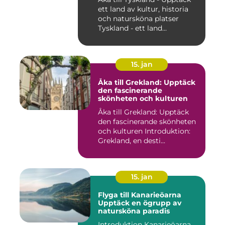
ett land av kultur, historia
och natursköna platser
Tyskland - ett land...
15. jan
Åka till Grekland: Upptäck
den fascinerande
skönheten och kulturen
Åka till Grekland: Upptäck
den fascinerande skönheten
och kulturen Introduktion:
Grekland, en desti...
15. jan
Flyga till Kanarieöarna
Upptäck en ögrupp av
natursköna paradis
Introduktion Kanarieöarna,