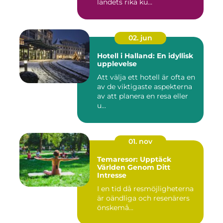
landets rika ku...
02. jun
Hotell i Halland: En idyllisk
upplevelse
Att välja ett hotell är ofta en
av de viktigaste aspekterna
av att planera en resa eller
u...
01. nov
Temaresor: Upptäck
Världen Genom Ditt
Intresse
I en tid då resmöjligheterna
är oändliga och resenärers
önskemå...