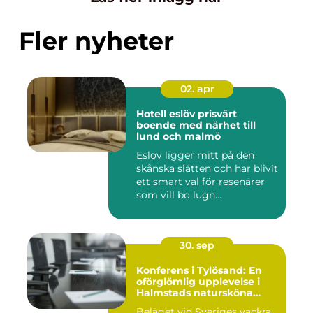
Fler nyheter
02. apr
Hotell eslöv prisvärt
boende med närhet till
lund och malmö
Eslöv ligger mitt på den
skånska slätten och har blivit
ett smart val för resenärer
som vill bo lugn...
30. sep
Konferens i Tylösand: En
oförglömlig upplevelse i
Halmstads natursköna
omgivningar
Beläget vid Sveriges vackra