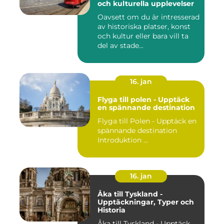
och kulturella upplevelser
Oavsett om du är intresserad
av historiska platser, konst
och kultur eller bara vill ta
del av stade...
16. jan
Flyga till polen - Upptäck
en spännande destination
Flyga till Polen - Upptäck en
spännande destination
Introduktion ...
16. jan
Åka till Tyskland -
Upptäckningar, Typer och
Historia
Åka till Tyskland - Upptäck