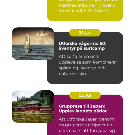
kustlinje erbjuder Tylösand
en unik miljö för b&arin...
04. jul
Utforska vågorna: Ett
äventyr på surfcamp
Att surfa är en unik
upplevelse som kombinerar
spänning, äventyr och
naturens skö...
02. jul
Gruppresa till Japan:
Upplev landets pärlor
Att utforska Japan genom
en gruppresa erbjuder en
unik chans att fördjupa sig i