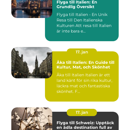
Flyga till Italien: En
Grundlig Översikt
Flyga till Italien - En Unik
Resa till Den Italienska
Kulturen Att resa till Italien
är inte bara e...
17. jan
Åka till Italien: En Guide till
Kultur, Mat, och Skönhet
Åka till Italien Italien är ett
land känt för sin rika kultur,
läckra mat och fantastiska
skönhet. F...
17. jan
Flyga till Schweiz: Upptäck
en ädla destination full av