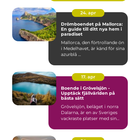
24. apr
Drömboendet på Mallorca:
En guide till ditt nya hem i
paradiset
Mallorca, den förtrollande ön
i Medelhavet, är känd för sina
azurblå ...
17. apr
Boende i Grövelsjön -
Upptäck fjällvärlden på
bästa sätt
Grövelsjön, beläget i norra
Dalarna, är en av Sveriges
vackraste platser med sin...