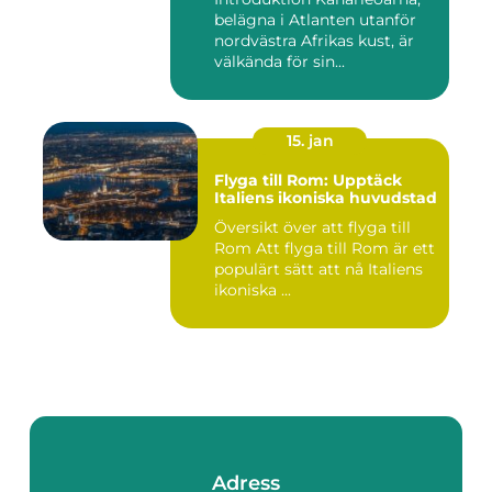
belägna i Atlanten utanför
nordvästra Afrikas kust, är
välkända för sin...
15. jan
Flyga till Rom: Upptäck
Italiens ikoniska huvudstad
Översikt över att flyga till
Rom Att flyga till Rom är ett
populärt sätt att nå Italiens
ikoniska ...
Adress