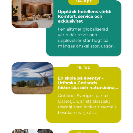
04. apr
Upptäck hotellens värld:
Komfort, service och
exklusivitet
I en alltmer globaliserad
värld där resor och
upplevelser står högt på
mångas önskelistor, utgör
hot...
16. feb
En skola på äventyr -
Utforska Gotlands
historiska och natursköna
underverk
Gotland, Sveriges pärla i
Östersjön, är ett klassiskt
resmål som lockar tusentals
besökare varje år....