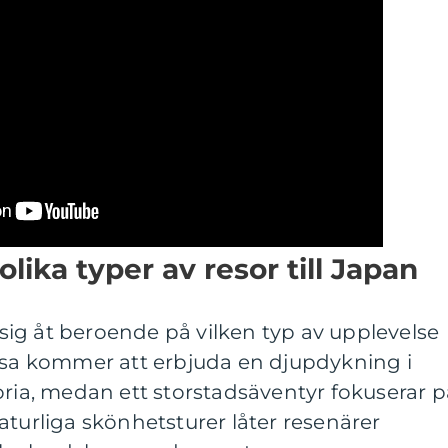
olika typer av resor till Japan
a sig åt beroende på vilken typ av upplevelse
resa kommer att erbjuda en djupdykning i
oria, medan ett storstadsäventyr fokuserar p
aturliga skönhetsturer låter resenärer