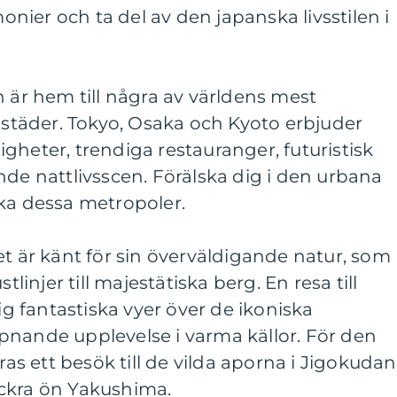
ier och ta del av den japanska livsstilen i
n är hem till några av världens mest
täder. Tokyo, Osaka och Kyoto erbjuder
gheter, trendiga restauranger, futuristisk
nde nattlivsscen. Förälska dig i den urbana
öka dessa metropoler.
et är känt för sin överväldigande natur, som
tlinjer till majestätiska berg. En resa till
 fantastiska vyer över de ikoniska
pnande upplevelse i varma källor. För den
 ett besök till de vilda aporna i Jigokudan
ckra ön Yakushima.