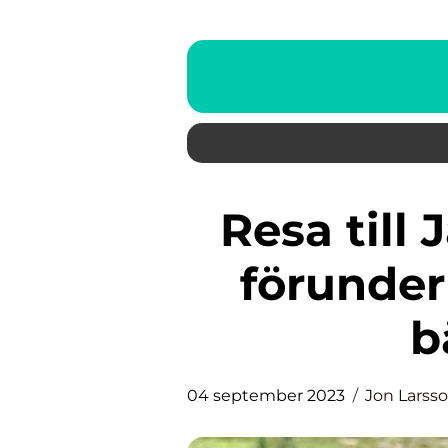
Resa till Japan: Utforska det
förunder
b
04 september 2023
Jon Larss