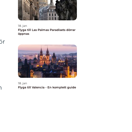
18. jan
Flyga till Las Palmas Paradisets dörrar
öppnas
ör
18. jan
n
Flyga till Valencia - En komplett guide