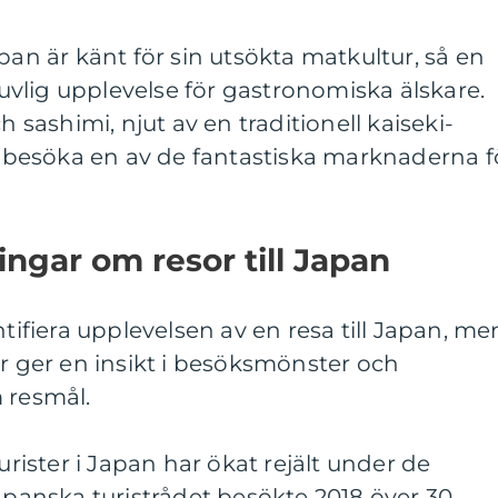
pan är känt för sin utsökta matkultur, så en
ljuvlig upplevelse för gastronomiska älskare.
h sashimi, njut av en traditionell kaiseki-
tt besöka en av de fantastiska marknaderna f
ingar om resor till Japan
ntifiera upplevelsen av en resa till Japan, me
er ger en insikt i besöksmönster och
 resmål.
turister i Japan har ökat rejält under de
japanska turistrådet besökte 2018 över 30