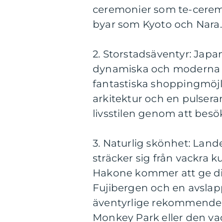
ceremonier som te-ceremon
byar som Kyoto och Nara.
2. Storstadsäventyr: Japa
dynamiska och moderna s
fantastiska shoppingmöjli
arkitektur och en pulsera
livsstilen genom att bes
3. Naturlig skönhet: Land
sträcker sig från vackra kus
Hakone kommer att ge dig
Fujibergen och en avslap
äventyrlige rekommenderas
Monkey Park eller den va