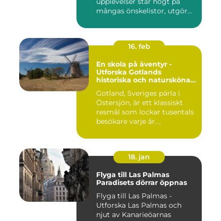
upplevelser står högt på
mångas önskelistor, utgör
hot...
16. feb
En skola på äventyr -
Utforska Gotlands
historiska och natursköna
underverk
Gotland, Sveriges pärla i
Östersjön, är ett klassiskt
resmål som lockar tusentals
besökare varje år....
18. jan
Flyga till Las Palmas
Paradisets dörrar öppnas
Flyga till Las Palmas -
Utforska Las Palmas och
njut av Kanarieöarnas