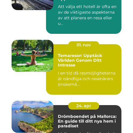
Att välja ett hotell är ofta en
av de viktigaste aspekterna
av att planera en resa eller
u...
01. nov
Temaresor: Upptäck
Världen Genom Ditt
Intresse
I en tid då resmöjligheterna
är oändliga och resenärers
önskemå...
24. apr
Drömboendet på Mallorca:
En guide till ditt nya hem i
paradiset