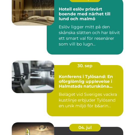
Hotell eslöv prisvärt
boende med närhet till
lund och malmö
Eslöv ligger mitt på den
skånska slätten och har blivit
ett smart val för resenärer
som vill bo lugn...
30. sep
Konferens i Tylösand: En
oförglömlig upplevelse i
Halmstads natursköna
omgivningar
Beläget vid Sveriges vackra
kustlinje erbjuder Tylösand
en unik miljö för b&arin...
04. jul