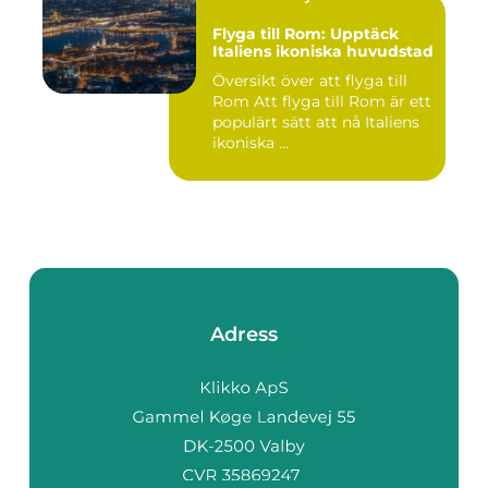
Flyga till Rom: Upptäck
Italiens ikoniska huvudstad
Översikt över att flyga till
Rom Att flyga till Rom är ett
populärt sätt att nå Italiens
ikoniska ...
Adress