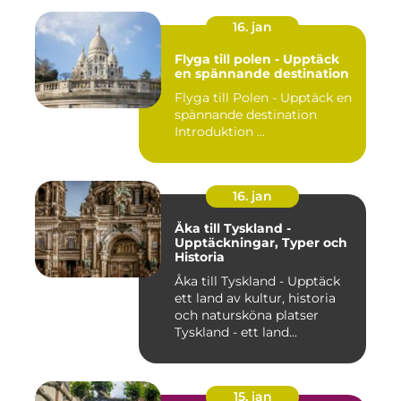
16. jan
Flyga till polen - Upptäck
en spännande destination
Flyga till Polen - Upptäck en
spännande destination
Introduktion ...
16. jan
Åka till Tyskland -
Upptäckningar, Typer och
Historia
Åka till Tyskland - Upptäck
ett land av kultur, historia
och natursköna platser
Tyskland - ett land...
15. jan