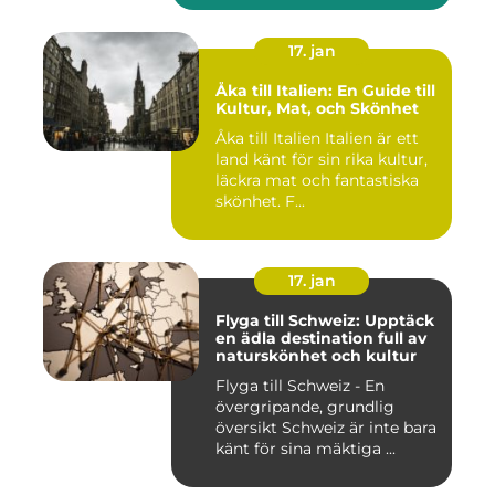
17. jan
Åka till Italien: En Guide till
Kultur, Mat, och Skönhet
Åka till Italien Italien är ett
land känt för sin rika kultur,
läckra mat och fantastiska
skönhet. F...
17. jan
Flyga till Schweiz: Upptäck
en ädla destination full av
naturskönhet och kultur
Flyga till Schweiz - En
övergripande, grundlig
översikt Schweiz är inte bara
känt för sina mäktiga ...