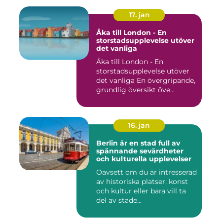
17. jan
Åka till London - En
storstadsupplevelse utöver
det vanliga
Åka till London - En
storstadsupplevelse utöver
det vanliga En övergripande,
grundlig översikt öve...
16. jan
Berlin är en stad full av
spännande sevärdheter
och kulturella upplevelser
Oavsett om du är intresserad
av historiska platser, konst
och kultur eller bara vill ta
del av stade...