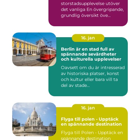
storstadsupplevelse utöver
det vanliga En övergripande,
grundlig översikt öve...
16. jan
Berlin är en stad full av
spännande sevärdheter
och kulturella upplevelser
Oavsett om du är intresserad
av historiska platser, konst
och kultur eller bara vill ta
del av stade...
16. jan
Flyga till polen - Upptäck
en spännande destination
Flyga till Polen - Upptäck en
spännande destination