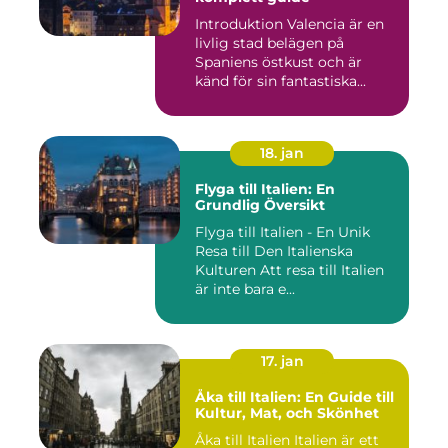
Introduktion Valencia är en
livlig stad belägen på
Spaniens östkust och är
känd för sin fantastiska...
18. jan
Flyga till Italien: En
Grundlig Översikt
Flyga till Italien - En Unik
Resa till Den Italienska
Kulturen Att resa till Italien
är inte bara e...
17. jan
Åka till Italien: En Guide till
Kultur, Mat, och Skönhet
Åka till Italien Italien är ett