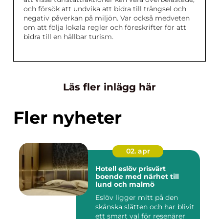
och försök att undvika att bidra till trångsel och
negativ påverkan på miljön. Var också medveten
om att följa lokala regler och föreskrifter för att
bidra till en hållbar turism.
Läs fler inlägg här
Fler nyheter
02. apr
Hotell eslöv prisvärt
boende med närhet till
lund och malmö
Eslöv ligger mitt på den
skånska slätten och har blivit
ett smart val för resenärer