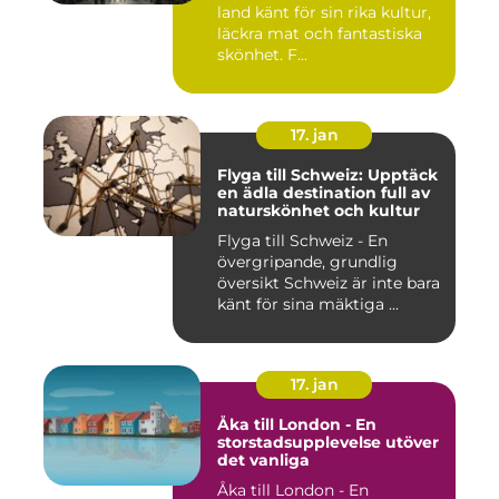
land känt för sin rika kultur,
läckra mat och fantastiska
skönhet. F...
17. jan
Flyga till Schweiz: Upptäck
en ädla destination full av
naturskönhet och kultur
Flyga till Schweiz - En
övergripande, grundlig
översikt Schweiz är inte bara
känt för sina mäktiga ...
17. jan
Åka till London - En
storstadsupplevelse utöver
det vanliga
Åka till London - En