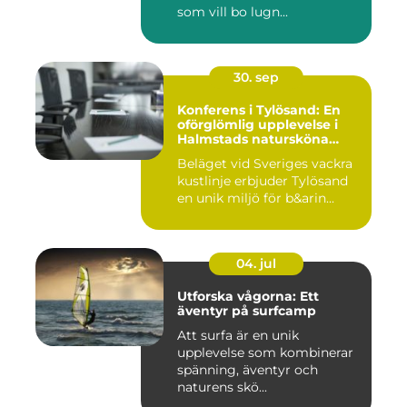
som vill bo lugn...
30. sep
Konferens i Tylösand: En
oförglömlig upplevelse i
Halmstads natursköna
omgivningar
Beläget vid Sveriges vackra
kustlinje erbjuder Tylösand
en unik miljö för b&arin...
04. jul
Utforska vågorna: Ett
äventyr på surfcamp
Att surfa är en unik
upplevelse som kombinerar
spänning, äventyr och
naturens skö...