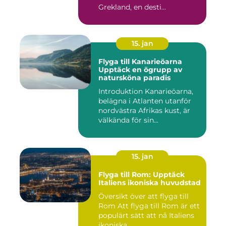
Grekland, en desti...
15. jan
Flyga till Kanarieöarna
Upptäck en ögrupp av
natursköna paradis
Introduktion Kanarieöarna,
belägna i Atlanten utanför
nordvästra Afrikas kust, är
välkända för sin...
15. jan
Flyga till Rom: Upptäck
Italiens ikoniska huvudstad
Översikt över att flyga till
Rom Att flyga till Rom är ett
populärt sätt att nå Italiens
ikoniska ...