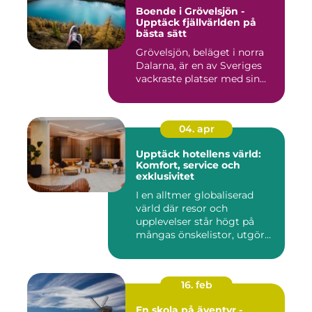
Boende i Grövelsjön -
Upptäck fjällvärlden på
bästa sätt
Grövelsjön, beläget i norra
Dalarna, är en av Sveriges
vackraste platser med sin...
04. apr
Upptäck hotellens värld:
Komfort, service och
exklusivitet
I en alltmer globaliserad
värld där resor och
upplevelser står högt på
mångas önskelistor, utgör
hot...
16. feb
En skola på äventyr -