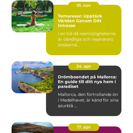
01. nov
Temaresor: Upptäck
Världen Genom Ditt
Intresse
I en tid då resmöjligheterna
är oändliga och resenärers
önskemå...
24. apr
Drömboendet på Mallorca:
En guide till ditt nya hem i
paradiset
Mallorca, den förtrollande ön
i Medelhavet, är känd för sina
azurblå ...
17. apr