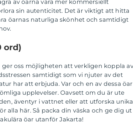
gra av öarna vara mer kommersiellt
ora sin autenticitet. Det är viktigt att hitta
ara öarnas naturliga skönhet och samtidigt
hov.
 ord)
 ger oss möjligheten att verkligen koppla a
sstressen samtidigt som vi njuter av det
ur har att erbjuda. Var och en av dessa öar
lömliga upplevelser. Oavsett om du är ute
en, äventyr i vattnet eller att utforska unik
för alla här. Så packa din väska och ge dig ut
takulära öar utanför Jakarta!