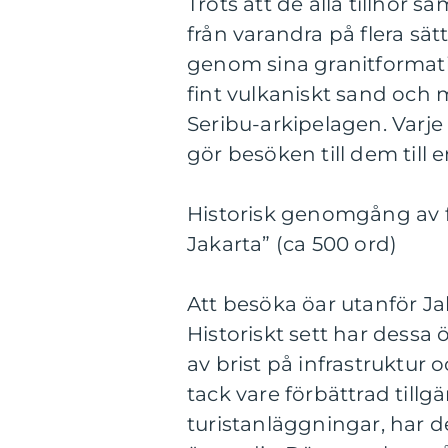
Trots att de alla tillhör 
från varandra på flera sät
genom sina granitformati
fint vulkaniskt sand och 
Seribu-arkipelagen. Varje 
gör besöken till dem til
Historisk genomgång av f
Jakarta” (ca 500 ord)
Att besöka öar utanför Ja
Historiskt sett har dessa ö
av brist på infrastruktur
tack vare förbättrad tillg
turistanläggningar, har de