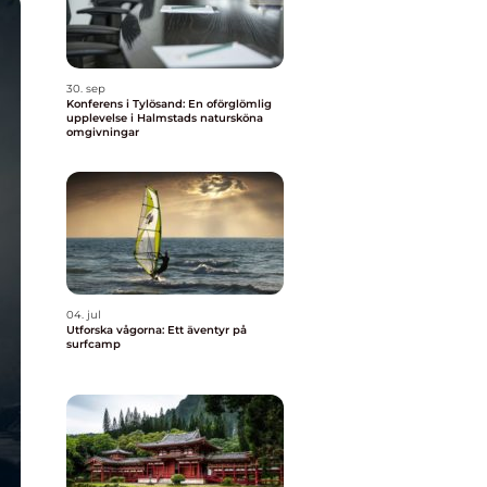
30. sep
Konferens i Tylösand: En oförglömlig
upplevelse i Halmstads natursköna
omgivningar
04. jul
Utforska vågorna: Ett äventyr på
surfcamp