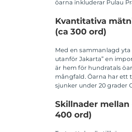
öarna inkluderar Pulau P
Kvantitativa mätn
(ca 300 ord)
Med en sammanlagd yta p
utanför Jakarta” en impo
är hem för hundratals öar,
mångfald. Öarna har ett t
sjunker under 20 grader Ce
Skillnader mellan 
400 ord)