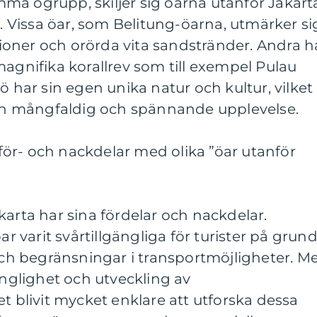
samma ögrupp, skiljer sig öarna utanför Jakart
t. Vissa öar, som Belitung-öarna, utmärker si
oner och orörda vita sandstränder. Andra h
magnifika korallrev som till exempel Pulau
ö har sin egen unika natur och kultur, vilket
l en mångfaldig och spännande upplevelse.
ör- och nackdelar med olika ”öar utanför
karta har sina fördelar och nackdelar.
ar varit svårtillgängliga för turister på grun
 och begränsningar i transportmöjligheter. M
änglighet och utveckling av
t blivit mycket enklare att utforska dessa