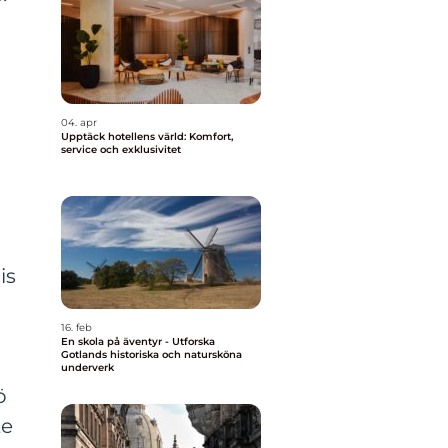
04. apr
Upptäck hotellens värld: Komfort,
service och exklusivitet
is
16. feb
En skola på äventyr - Utforska
Gotlands historiska och natursköna
underverk
ö
te