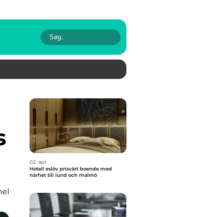
s
02. apr
Hotell eslöv prisvärt boende med
närhet till lund och malmö
nel