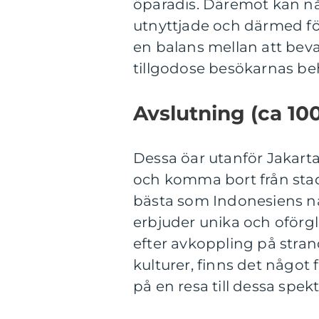
öparadis. Däremot kan nå
utnyttjade och därmed förl
en balans mellan att bev
tillgodose besökarnas be
Avslutning (ca 100
Dessa öar utanför Jakarta
och komma bort från stad
bästa som Indonesiens nat
erbjuder unika och oförg
efter avkoppling på strand
kulturer, finns det något 
på en resa till dessa spek