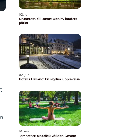
02. jul
Gruppresa till Japan: Upplev landets
pärlor
02. jun
Hotell i Halland: En idyllisk upplevelse
t
g
en
01. nov
Temaresor: Upptäck Världen Genom