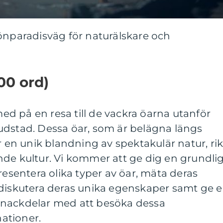
önparadisväg för naturälskare och
00 ord)
 med på en resa till de vackra öarna utanför
udstad. Dessa öar, som är belägna längs
r en unik blandning av spektakulär natur, rik
nde kultur. Vi kommer att ge dig en grundli
resentera olika typer av öar, mäta deras
 diskutera deras unika egenskaper samt ge 
och nackdelar med att besöka dessa
ationer.