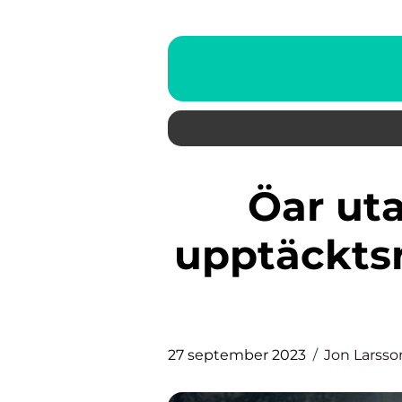
Öar utanför Jakarta: En
upptäcktsr
27 september 2023
Jon Larsso