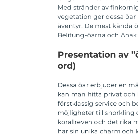
Med stränder av finkornig 
vegetation ger dessa öar
äventyr. De mest kända ö
Belitung-öarna och Anak 
Presentation av ”
ord)
Dessa öar erbjuder en män
kan man hitta privat och l
förstklassig service och 
möjligheter till snorklin
korallreven och det rika m
har sin unika charm och l