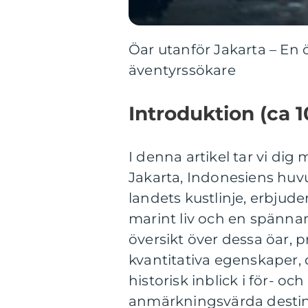
Öar utanför Jakarta – En 
äventyrssökare
Introduktion (ca 1
I denna artikel tar vi dig
Jakarta, Indonesiens huv
landets kustlinje, erbjude
marint liv och en spänna
översikt över dessa öar, p
kvantitativa egenskaper,
historisk inblick i för- 
anmärkningsvärda destin