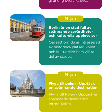
grundlig översikt öve...
16. jan
Berlin är en stad full av
spännande sevärdheter
och kulturella upplevelser
Oavsett om du är intresserad
av historiska platser, konst
och kultur eller bara vill ta
del av stade...
16. jan
Flyga till polen - Upptäck
en spännande destination
Flyga till Polen - Upptäck en
spännande destination
Introduktion ...