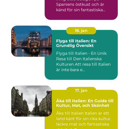
Spaniens östkust och är
känd för sin fantastiska...
18. jan
Flyga till Italien: En
Grundlig Översikt
Flyga till Italien - En Unik
Resa till Den Italienska
Kulturen Att resa till Italien
är inte bara e...
17. jan
Åka till Italien: En Guide till
Kultur, Mat, och Skönhet
Åka till Italien Italien är ett
land känt för sin rika kultur,
läckra mat och fantastiska