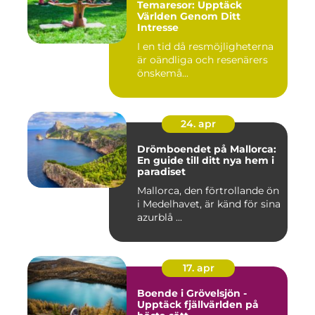
Temaresor: Upptäck
Världen Genom Ditt
Intresse
I en tid då resmöjligheterna
är oändliga och resenärers
önskemå...
24. apr
Drömboendet på Mallorca:
En guide till ditt nya hem i
paradiset
Mallorca, den förtrollande ön
i Medelhavet, är känd för sina
azurblå ...
17. apr
Boende i Grövelsjön -
Upptäck fjällvärlden på