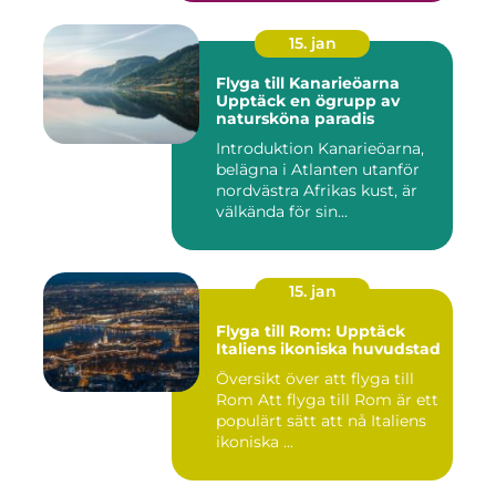
15. jan
Flyga till Kanarieöarna
Upptäck en ögrupp av
natursköna paradis
Introduktion Kanarieöarna,
belägna i Atlanten utanför
nordvästra Afrikas kust, är
välkända för sin...
15. jan
Flyga till Rom: Upptäck
Italiens ikoniska huvudstad
Översikt över att flyga till
Rom Att flyga till Rom är ett
populärt sätt att nå Italiens
ikoniska ...