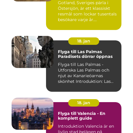
Gotland, Sveriges pärla i
Östersjön, är ett klassiskt
resmål som lockar tusentals
besökare varje år....
18. jan
Flyga till Las Palmas
Paradisets dörrar öppnas
Flyga till Las Palmas -
Utforska Las Palmas och
njut av Kanarieöarnas
skönhet Introduktion: Las
Pal...
18. jan
Flyga till Valencia - En
komplett guide
Introduktion Valencia är en
livlig stad belägen på