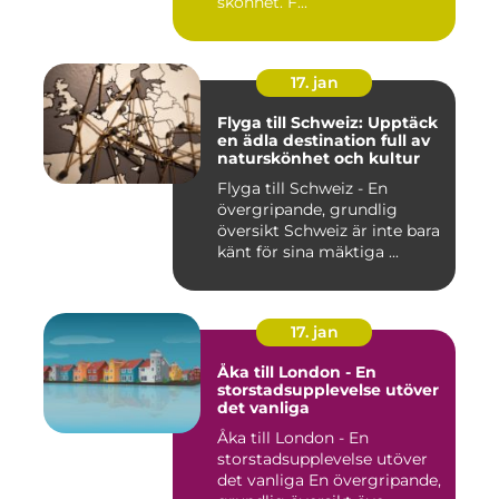
skönhet. F...
17. jan
Flyga till Schweiz: Upptäck
en ädla destination full av
naturskönhet och kultur
Flyga till Schweiz - En
övergripande, grundlig
översikt Schweiz är inte bara
känt för sina mäktiga ...
17. jan
Åka till London - En
storstadsupplevelse utöver
det vanliga
Åka till London - En
storstadsupplevelse utöver
det vanliga En övergripande,