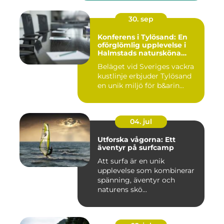
30. sep
Konferens i Tylösand: En
oförglömlig upplevelse i
Halmstads natursköna
omgivningar
Beläget vid Sveriges vackra
kustlinje erbjuder Tylösand
en unik miljö för b&arin...
04. jul
Utforska vågorna: Ett
äventyr på surfcamp
Att surfa är en unik
upplevelse som kombinerar
spänning, äventyr och
naturens skö...