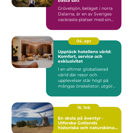
bästa sätt
Grövelsjön, beläget i norra
Dalarna, är en av Sveriges
vackraste platser med sin...
04. apr
Upptäck hotellens värld:
Komfort, service och
exklusivitet
I en alltmer globaliserad
värld där resor och
upplevelser står högt på
mångas önskelistor, utgör
hot...
16. feb
En skola på äventyr -
Utforska Gotlands
historiska och natursköna
underverk