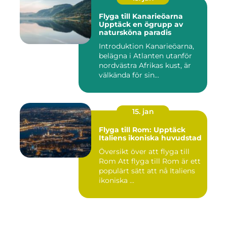
Flyga till Kanarieöarna
Upptäck en ögrupp av
natursköna paradis
Introduktion Kanarieöarna,
belägna i Atlanten utanför
nordvästra Afrikas kust, är
välkända för sin...
15. jan
Flyga till Rom: Upptäck
Italiens ikoniska huvudstad
Översikt över att flyga till
Rom Att flyga till Rom är ett
populärt sätt att nå Italiens
ikoniska ...