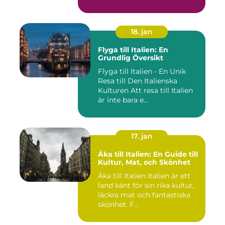
18. jan
Flyga till Italien: En
Grundlig Översikt
Flyga till Italien - En Unik
Resa till Den Italienska
Kulturen Att resa till Italien
är inte bara e...
17. jan
Åka till Italien: En Guide till
Kultur, Mat, och Skönhet
Åka till Italien Italien är ett
land känt för sin rika kultur,
läckra mat och fantastiska
skönhet. F...