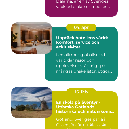
Dalarna, är en av Sveriges
vackraste platser med sin...
04. apr
Upptäck hotellens värld:
Komfort, service och
exklusivitet
I en alltmer globaliserad
värld där resor och
upplevelser står högt på
mångas önskelistor, utgör
hot...
16. feb
En skola på äventyr -
Utforska Gotlands
historiska och natursköna
underverk
Gotland, Sveriges pärla i
Östersjön, är ett klassiskt