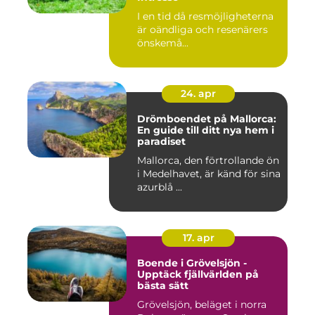
I en tid då resmöjligheterna
är oändliga och resenärers
önskemå...
24. apr
Drömboendet på Mallorca:
En guide till ditt nya hem i
paradiset
Mallorca, den förtrollande ön
i Medelhavet, är känd för sina
azurblå ...
17. apr
Boende i Grövelsjön -
Upptäck fjällvärlden på
bästa sätt
Grövelsjön, beläget i norra