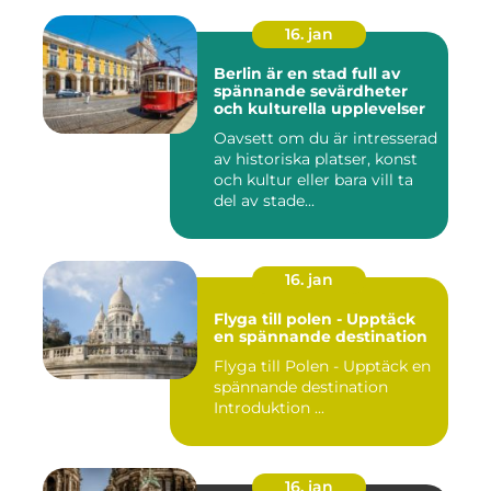
16. jan
Berlin är en stad full av
spännande sevärdheter
och kulturella upplevelser
Oavsett om du är intresserad
av historiska platser, konst
och kultur eller bara vill ta
del av stade...
16. jan
Flyga till polen - Upptäck
en spännande destination
Flyga till Polen - Upptäck en
spännande destination
Introduktion ...
16. jan