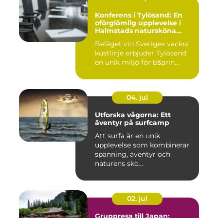
Konferens i Tylösand: En
oförglömlig upplevelse i
Halmstads natursköna
omgivningar
Beläget vid Sveriges vackra
kustlinje erbjuder Tylösand
en unik miljö för b&arin...
04. jul
Utforska vågorna: Ett
äventyr på surfcamp
Att surfa är en unik
upplevelse som kombinerar
spänning, äventyr och
naturens skö...
02. jul
Gruppresa till Japan: