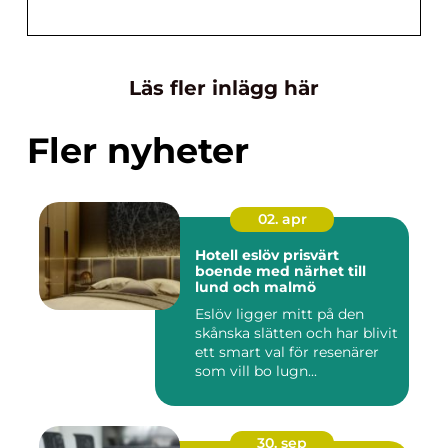
Läs fler inlägg här
Fler nyheter
02. apr
Hotell eslöv prisvärt
boende med närhet till
lund och malmö
Eslöv ligger mitt på den
skånska slätten och har blivit
ett smart val för resenärer
som vill bo lugn...
30. sep