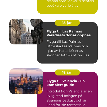
resmål som lockar tusentals
besökare varje år....
18. jan
Flyga till Las Palmas
Paradisets dörrar öppnas
Flyga till Las Palmas -
Utforska Las Palmas och
njut av Kanarieöarnas
skönhet Introduktion: Las
Pal...
18. jan
Flyga till Valencia - En
komplett guide
Introduktion Valencia är en
livlig stad belägen på
Spaniens östkust och är
känd för sin fantastiska...