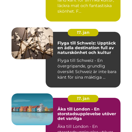
land känt för sin rika kultur,
läckra mat och fantastiska
skönhet. F...
17. jan
Flyga till Schweiz: Upptäck
en ädla destination full av
naturskönhet och kultur
Flyga till Schweiz - En
övergripande, grundlig
översikt Schweiz är inte bara
känt för sina mäktiga ...
17. jan
Åka till London - En
storstadsupplevelse utöver
det vanliga
Åka till London - En