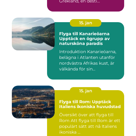
Grekland, en desti...
15. jan
Flyga till Kanarieöarna
Upptäck en ögrupp av
natursköna paradis
Introduktion Kanarieöarna,
belägna i Atlanten utanför
nordvästra Afrikas kust, är
välkända för sin...
15. jan
Flyga till Rom: Upptäck
Italiens ikoniska huvudstad
Översikt över att flyga till
Rom Att flyga till Rom är ett
populärt sätt att nå Italiens
ikoniska ...