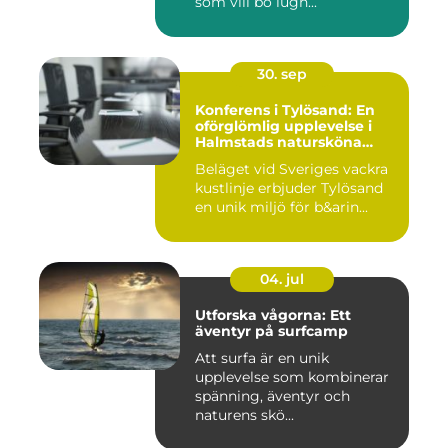
som vill bo lugn...
30. sep
Konferens i Tylösand: En
oförglömlig upplevelse i
Halmstads natursköna
omgivningar
Beläget vid Sveriges vackra
kustlinje erbjuder Tylösand
en unik miljö för b&arin...
04. jul
Utforska vågorna: Ett
äventyr på surfcamp
Att surfa är en unik
upplevelse som kombinerar
spänning, äventyr och
naturens skö...