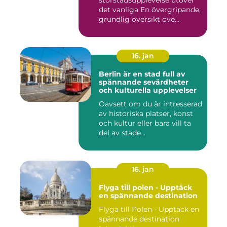
storstadsupplevelse utöver
det vanliga En övergripande,
grundlig översikt öve...
16. jan
Berlin är en stad full av
spännande sevärdheter
och kulturella upplevelser
Oavsett om du är intresserad
av historiska platser, konst
och kultur eller bara vill ta
del av stade...
16. jan
Flyga till polen - Upptäck
en spännande destination
Flyga till Polen - Upptäck en
spännande destination