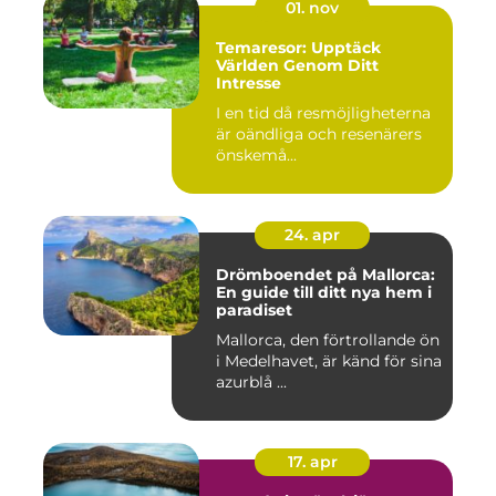
01. nov
Temaresor: Upptäck
Världen Genom Ditt
Intresse
I en tid då resmöjligheterna
är oändliga och resenärers
önskemå...
24. apr
Drömboendet på Mallorca:
En guide till ditt nya hem i
paradiset
Mallorca, den förtrollande ön
i Medelhavet, är känd för sina
azurblå ...
17. apr