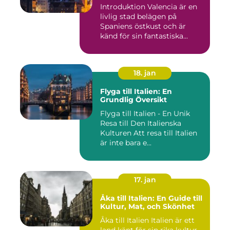
Introduktion Valencia är en
livlig stad belägen på
Spaniens östkust och är
känd för sin fantastiska...
18. jan
Flyga till Italien: En
Grundlig Översikt
Flyga till Italien - En Unik
Resa till Den Italienska
Kulturen Att resa till Italien
är inte bara e...
17. jan
Åka till Italien: En Guide till
Kultur, Mat, och Skönhet
Åka till Italien Italien är ett