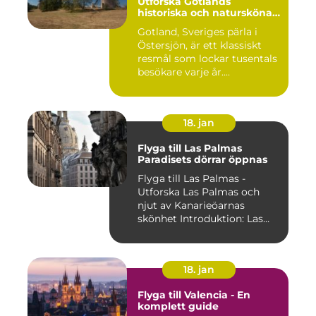
Utforska Gotlands
historiska och natursköna
underverk
Gotland, Sveriges pärla i
Östersjön, är ett klassiskt
resmål som lockar tusentals
besökare varje år....
18. jan
Flyga till Las Palmas
Paradisets dörrar öppnas
Flyga till Las Palmas -
Utforska Las Palmas och
njut av Kanarieöarnas
skönhet Introduktion: Las
Pal...
18. jan
Flyga till Valencia - En
komplett guide