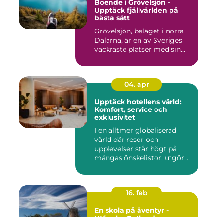
Boende i Grövelsjön -
Upptäck fjällvärlden på
bästa sätt
Grövelsjön, beläget i norra
Dalarna, är en av Sveriges
vackraste platser med sin...
04. apr
Upptäck hotellens värld:
Komfort, service och
exklusivitet
I en alltmer globaliserad
värld där resor och
upplevelser står högt på
mångas önskelistor, utgör
hot...
16. feb
En skola på äventyr -