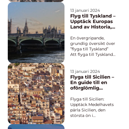
mångfald av
sevärdheter som
13 januari 2024
lockar besökare från
Flyg till Tyskland –
hela världen. Den här
Upptäck Europas
artikeln tar dig med
Land av Historia,
på en ...
Kultur och Nöjen
En övergripande,
grundlig översikt över
”flyga till Tyskland”
Att flyga till Tyskland
är enkelt och bekvämt
med många olika
flygbolag som
13 januari 2024
erbjuder flygresor till
Flyga till Sicilien –
landet. Tyskland är
En guide till en
centralt beläget i
oförglömlig
Europa och har ett
semesterupplevel
välutvecklat flygn...
se
Flyga till Sicilien:
Upptäck Medelhavets
pärla Sicilien, den
största ön i
Medelhavet, är en
oemotståndlig