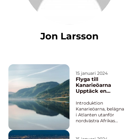
Jon Larsson
15 januari 2024
Flyga till
Kanarieöarna
Upptäck en
ögrupp av
natursköna
Introduktion
paradis
Kanarieöarna, belägna
i Atlanten utanför
nordvästra Afrikas
kust, är välkända för
sina fantastiska
stränder och