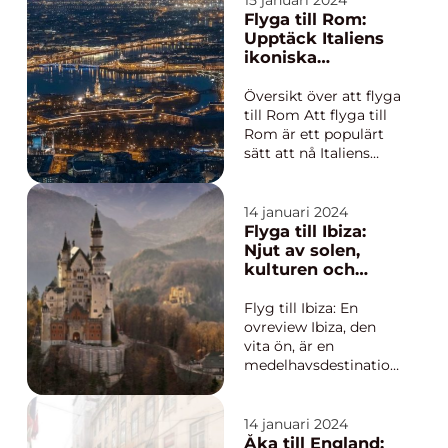
15 januari 2024
behagliga klimat. Att
Flyga till Rom:
flyga till Kanarieöarna
Upptäck Italiens
är inte bara en dröm
ikoniska
för många resenärer,
huvudstad
utan också den
Översikt över att flyga
perfekta möjligheten
till Rom Att flyga till
a...
Rom är ett populärt
sätt att nå Italiens
ikoniska huvudstad
och uppleva dess rika
historia, kultur och
14 januari 2024
charm. Med en
Flyga till Ibiza:
överväldigande
Njut av solen,
mängd sevärdheter,
kulturen och
fantastisk mat och en
festligheterna
vibrerande atmosfär
Flyg till Ibiza: En
är Rom en...
ovreview Ibiza, den
vita ön, är en
medelhavsdestination
som är känd för sina
fantastiska stränder,
livliga nattliv och
14 januari 2024
vackra landskap. För
Åka till England: