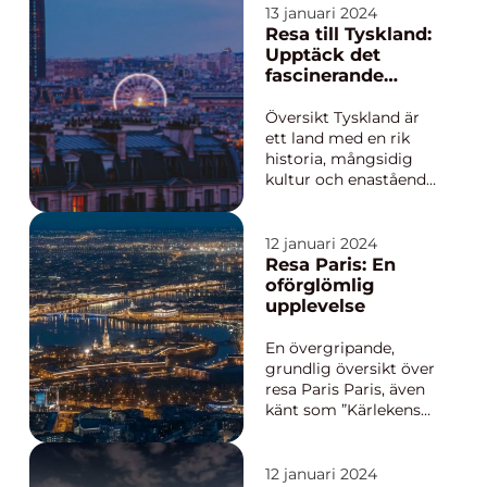
destination för
13 januari 2024
resenärer som längtar
Resa till Tyskland:
efter historia,
Upptäck det
natursköna vyer och
fascinerande
en unik kultur. Att
landet
flyga till Sicilien är det
Översikt Tyskland är
bekvämaste och
ett land med en rik
snabbast...
historia, mångsidig
kultur och enastående
natur. Genom att resa
till Tyskland kan du
uppleva allt från
12 januari 2024
livliga storstäder som
Resa Paris: En
Berlin och München
oförglömlig
till pittoreska byar,
upplevelse
slott och vackra
landskap. Landets
En övergripande,
effekti...
grundlig översikt över
resa Paris Paris, även
känt som ”Kärlekens
stad”, är en av
världens mest
populära
12 januari 2024