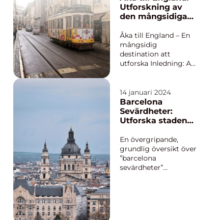
att uppleva allt som
Utforskning av
denna pittoreska ö
den mångsidiga
har att erbjuda är
destinationen
flyget det snabbaste
Åka till England – En
och bekväm...
mångsidig
destination att
utforska Inledning: Att
åka till England är en
populär destination
för resenärer från hela
14 januari 2024
världen. Med sitt rika
Barcelona
historiska arv, vackra
Sevärdheter:
landskap och
Utforska stadens
kulturella mångfald
skatter
lockar England
En övergripande,
besökare me...
grundlig översikt över
”barcelona
sevärdheter”
Barcelona, en
pulserande stad
belägen vid
Medelhavets kust,
erbjuder en rik